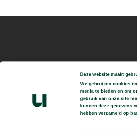
Anja Daems
Deze website maakt gebru
We gebruiken cookies om 
media te bieden en om o
gebruik van onze site me
kunnen deze gegevens com
Je kunt ons vinden op:
hebben verzameld op bas
Persmap
Privacyverklaring
Heb je vragen?
info@universiteitvanvlaande