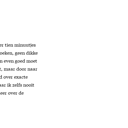
per tien minuutjes
pzoeken, geen dikke
oon even goed moet
ft, maar door naar
rd over exacte
ar ik zelfs nooit
meer over de