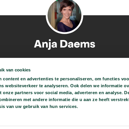
Anja Daems
 is radio- en televisiepresentatrice. Al sinds 2007 presenteert ze op
Madammen.
ik van cookies
content en advertenties te personaliseren, om functies voo
ns websiteverkeer te analyseren. Ook delen we informatie o
t onze partners voor social media, adverteren en analyse. D
bineren met andere informatie die u aan ze heeft verstrekt
is van uw gebruik van hun services.
ren.be