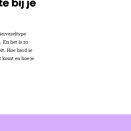
e bij je
iervezeltype
. En het is zo
it. Hoe hard ie
t komt en hoe je