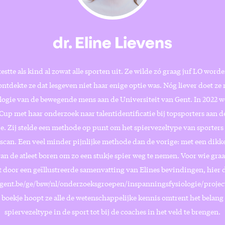
dr. Eline Lievens
testte als kind al zowat alle sporten uit. Ze wilde zó graag juf LO word
ntdekte ze dat lesgeven niet haar enige optie was. Nóg liever doet z
ologie van de bewegende mens aan de Universiteit van Gent. In 2022 wo
up met haar onderzoek naar talentidentificatie bij topsporters aan d
e. Zij stelde een methode op punt om het spiervezeltype van sporters 
scan. Een veel minder pijnlijke methode dan de vorige: met een dikke
n de atleet boren om zo een stukje spier weg te nemen. Voor wie gra
t door een geïllustreerde samenvatting van Elines bevindingen, hier d
gent.be/ge/bsw/nl/onderzoeksgroepen/inspanningsfysiologie/proje
 boekje hoopt ze alle de wetenschappelijke kennis omtrent het belang
spiervezeltype in de sport tot bij de coaches in het veld te brengen.