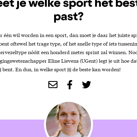
t je welke sport het best
past?
r één wil worden in een sport, dan moet je daar het juiste sp
ent oftewel het trage type, of het snelle type of iets tussenin
iervezeltype nóóit een honderd meter sprint zal winnen. Noo
gingswetenschapper Eline Lievens (UGent) legt je uit hoe da
j bent. En dus, in welke sport jij de beste kan worden!