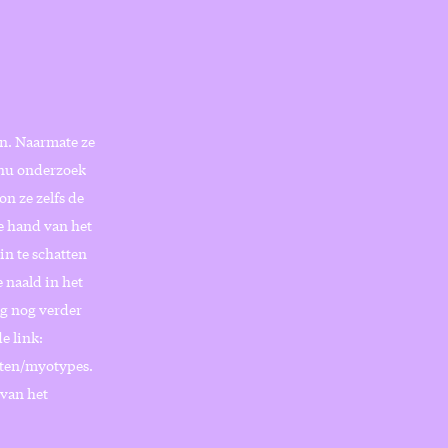
en. Naarmate ze
e nu onderzoek
n ze zelfs de
e hand van het
in te schatten
 naald in het
ag nog verder
e link:
cten/myotypes.
 van het