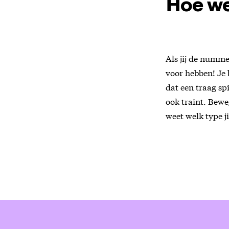
Hoe wee
Als jij de numme
voor hebben! Je b
dat een traag sp
ook traint. Bewe
weet welk type ji