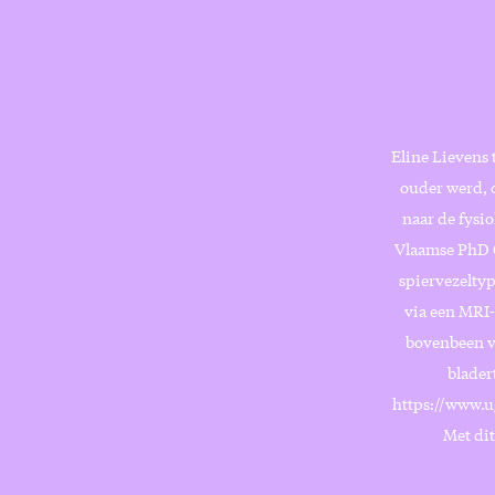
Eline Lievens 
ouder werd, o
naar de fysi
Vlaamse PhD C
spiervezeltyp
via een MRI-
bovenbeen va
blader
https://www.u
Met dit