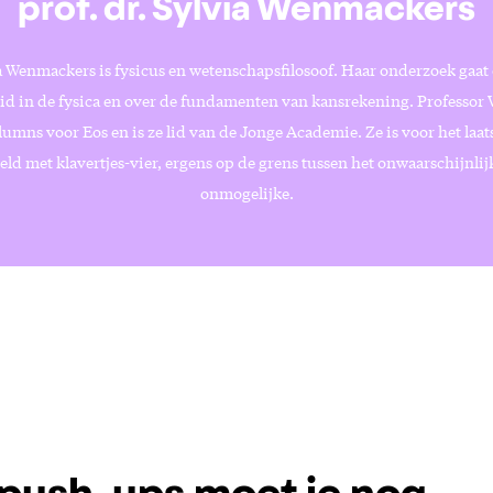
prof. dr. Sylvia Wenmackers
ia Wenmackers is fysicus en wetenschapsfilosoof. Haar onderzoek gaat 
d in de fysica en over de fundamenten van kansrekening. Professo
olumns voor Eos en is ze lid van de Jonge Academie. Ze is voor het laat
eld met klavertjes-vier, ergens op de grens tussen het onwaarschijnlij
onmogelijke.