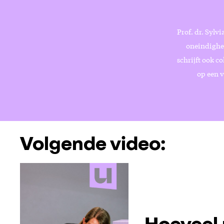
Prof. dr. Sylv
oneindighei
schrijft ook c
op een v
Volgende video: