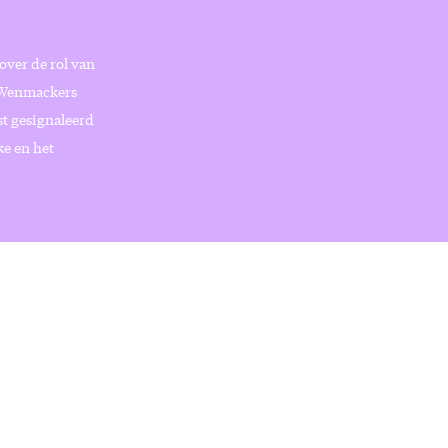
over de rol van
r Wenmackers
st gesignaleerd
ke en het