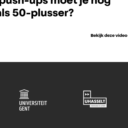
push-ups moet je nog
ls 50-plusser?
Bekijk deze video