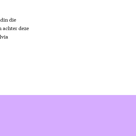
ndin die
m achter deze
lvia