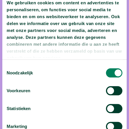
We gebruiken cookies om content en advertenties te
personaliseren, om functies voor social media te
bieden en om ons websiteverkeer te analyseren. Ook
delen we informatie over uw gebruik van onze site
prof. dr. Marc Theeboom
met onze partners voor social media, adverteren en
analyse. Deze partners kunnen deze gegevens
Sporten is gezond, dat weet iedereen. Maar wist je ook dat
combineren met andere informatie die u aan ze heeft
het meer voor je doet dan enkel dat fit lijf krijgen? Marc
verstrekt of die ze hebben verzameld op basis van uw
Theeboom is professor sportwetenschappen aan VUB waar
gebruik van hun services.
hij samen met zijn onderzoeksgroep ‘Sport and Society’ de
Toestemmingsselectie
Noodzakelijk
sociale meerwaarde van sport in kaart brengt. Dat blijkt
vooral zo te zijn voor personen in maatschappelijk kwetsbare
posities. Sport is echter geen wondermiddel. Via zijn
Voorkeuren
onderzoek probeert hij te zoeken naar de randvoorwaarden
die vervuld moeten worden. Hij beschouwt het als een
Statistieken
uitdaging om wetenschap en praktijk dichter bij elkaar te
brengen en hecht dan ook veel belang aan het delen en het
Marketing