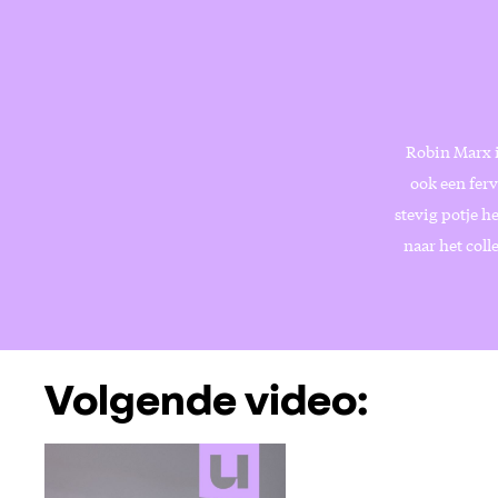
Robin Marx i
ook een fer
stevig potje h
naar het coll
Volgende video: