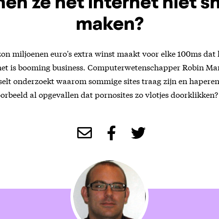
en ze het internet niet sn
maken?
on miljoenen euro's extra winst maakt voor elke 100ms dat h
ternet is booming business. Computerwetenschapper Robin Ma
selt onderzoekt waarom sommige sites traag zijn en haperen
oorbeeld al opgevallen dat pornosites zo vlotjes doorklikken?