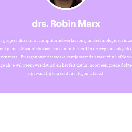
drs. Robin Marx
s gespecialiseerd in computernetwerken en gametechnologie en is zel
vent gamer. Maar niets staat een computernerd in de weg om ook gek te
eavy metal. En tegenover dat stoere kantje staat dan weer zijn liefde vo
ege als je wil weten wie dat is!) en het feit dat hij nooit een goede dok
zijn want hij kan echt niet tegen… bloed.