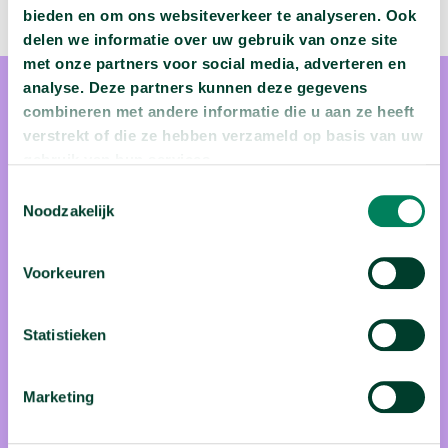
bieden en om ons websiteverkeer te analyseren. Ook
delen we informatie over uw gebruik van onze site
met onze partners voor social media, adverteren en
analyse. Deze partners kunnen deze gegevens
combineren met andere informatie die u aan ze heeft
verstrekt of die ze hebben verzameld op basis van uw
gebruik van hun services.
Toestemmingsselectie
prof. dr. Jelle Haemers
Noodzakelijk
Prof. dr. Jelle Haemers wilde als jonge historicus de
Voorkeuren
mysterieuze middeleeuwen bestuderen. Maar niet via de
typische verhalen over koningen en ridders. Professor
Statistieken
Haemers focust in zijn onderzoek op de verhalen van
gewone mensen in onze streken - mannen en vrouwen - die
tussen 1200 en 1500 in opstand kwamen tegen de overheid.
Marketing