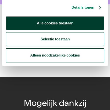
Details tonen
Volgende video:
Alle cookies toestaan
Hoeveel push-ups moet je nog kunnen als 50-
plusser?
Selectie toestaan
arrow_forward
Bekijk deze video
Alleen noodzakelijke cookies
Mogelijk dankzij