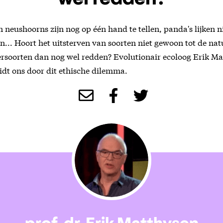
wel redden?
neushoorns zijn nog op één hand te tellen, panda's lijken n
... Hoort het uitsterven van soorten niet gewoon tot de na
ersoorten dan nog wel redden? Evolutionair ecoloog Erik M
idt ons door dit ethische dilemma.