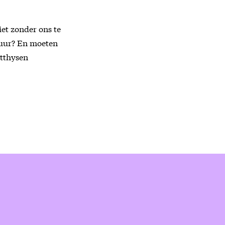
iet zonder ons te
tuur? En moeten
atthysen