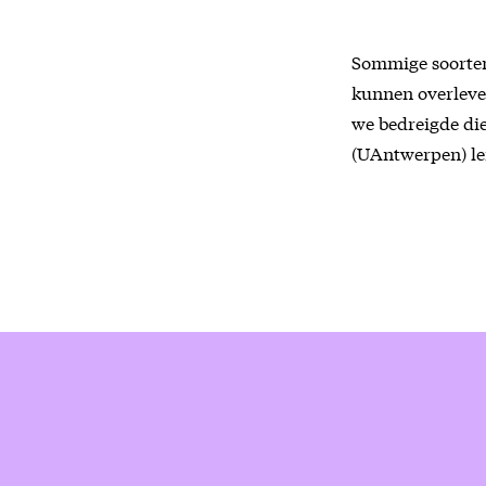
Sommige soorten 
kunnen overleven
we bedreigde di
(UAntwerpen) le