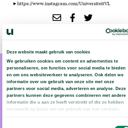
►https://www.instagram.com/UniversiteitVL
Deze website maakt gebruik van cookies
We gebruiken cookies om content en advertenties te
personaliseren, om functies voor social media te bieden
en om ons websiteverkeer te analyseren. Ook delen we
informatie over uw gebruik van onze site met onze
partners voor social media, adverteren en analyse. Deze
dr. Natalie Beenaerts
partners kunnen deze gegevens combineren met andere
informatie die u aan ze heeft verstrekt of die ze hebben
verzameld op basis van uw gebruik van hun services.
Prof. dr. Natalie Beenaerts wil als projectleider van het Field
Research Centre meer te weten te komen over biodiversiteit
Toestemmingsselectie
en de stress die de omgeving op onze natuur uitoefent. De