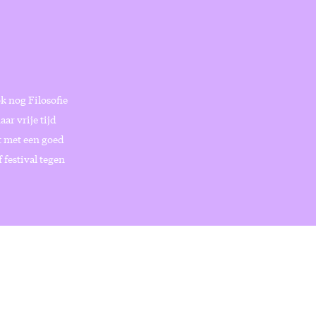
k nog Filosofie
ar vrije tijd
t met een goed
 festival tegen