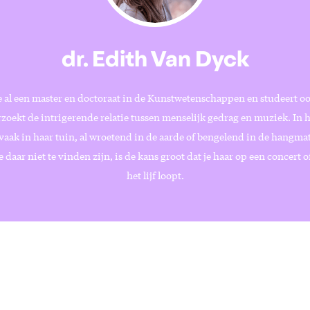
dr. Edith Van Dyck
 al een master en doctoraat in de Kunstwetenschappen en studeert oo
rzoekt de intrigerende relatie tussen menselijk gedrag en muziek. In ha
 vaak in haar tuin, al wroetend in de aarde of bengelend in de hangma
 daar niet te vinden zijn, is de kans groot dat je haar op een concert of
het lijf loopt.