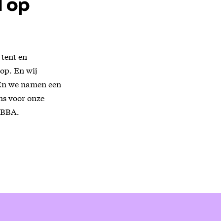
d op
 tent en
op. En wij
 En we namen een
ns voor onze
ABBA.