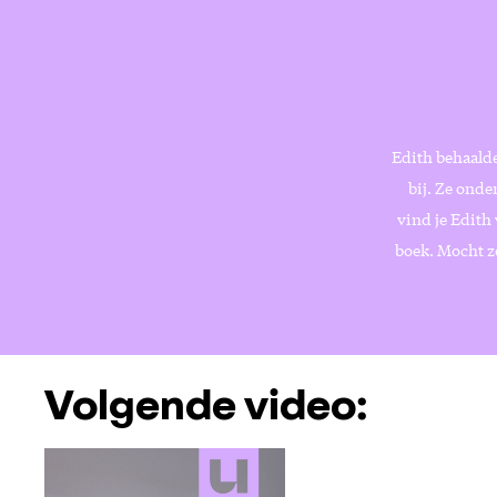
Edith behaalde
bij. Ze onde
vind je Edith
boek. Mocht ze
Volgende video: