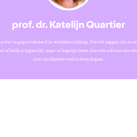
prof. dr. Katelijn Quartier
artier is gespecialiseerd in winkelinrichting. Dat wil zeggen dat ze nie
i of lelijk is ingericht, maar ze begrijpt beter dan wie ook hoe een wi
zien om klanten veel te doen kopen.