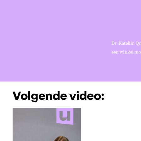
Dr. Katelijn Qu
een winkel moo
Volgende video: