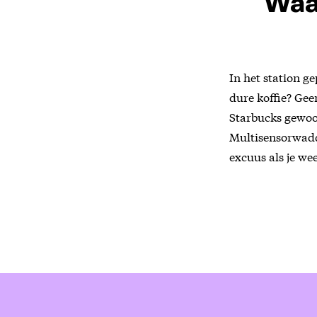
Waa
In het station g
dure koffie? Gee
Starbucks gewoo
Multisensorwadde?
excuus als je we