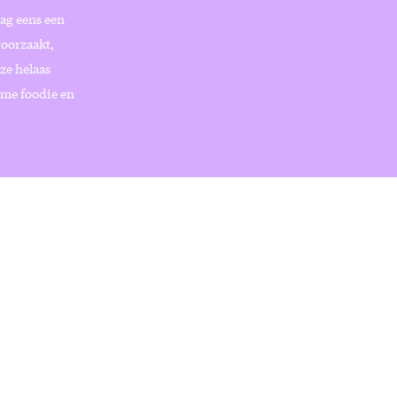
aag eens een
roorzaakt,
 ze helaas
ime foodie en