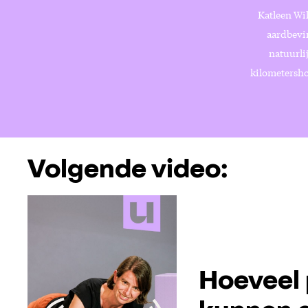
Katleen Wil
aardbevin
natuurlij
kilometersho
Volgende video:
Hoeveel 