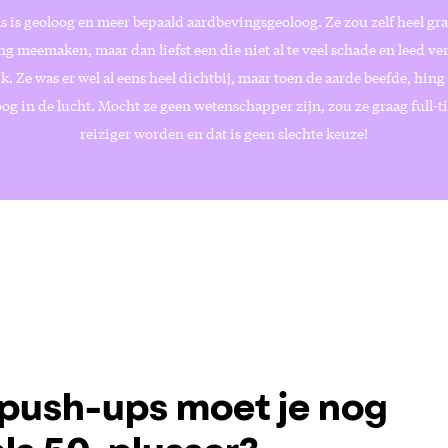
s is geoloog en meer bepaald aardbevingsgeoloog. Ze zou zelf heel gr
g meemaken, maar dan liefst een die niet al te veel schade en leed ve
k. Ze was er wel al eens heel dichtbij, maar toen de aarde beefde, hing
og in de lucht. Mocht ze geen wetenschapper zijn, zou ze graag full-t
reiziger worden en dat is geen slechte keuze!
push-ups moet je nog