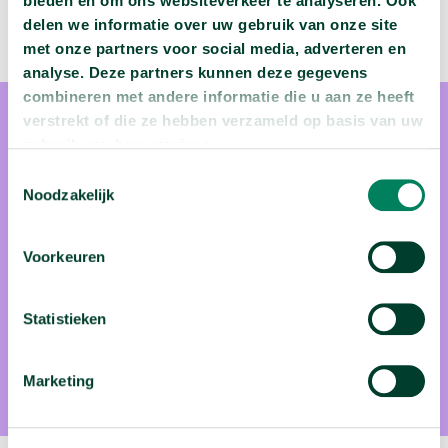
bieden en om ons websiteverkeer te analyseren. Ook
delen we informatie over uw gebruik van onze site
met onze partners voor social media, adverteren en
analyse. Deze partners kunnen deze gegevens
combineren met andere informatie die u aan ze heeft
verstrekt of die ze hebben verzameld op basis van uw
gebruik van hun services.
Toestemmingsselectie
Noodzakelijk
prof. dr. Dirk Van Poucke
Voorkeuren
Prof. dr. Dirk Van Poucke jurist én econoom. Jaren van
onderzoek én praktijkervaring hebben van hem een
Statistieken
toponderhandelingsexpert gemaakt. Hij kent de regels van
het spel en weet hoe onderhandelingen verlopen.
Marketing