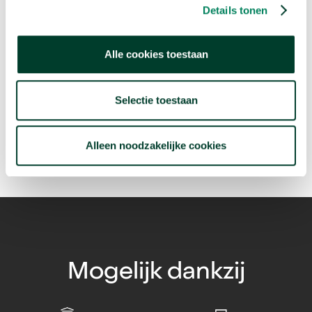
Details tonen
Volgende video:
Alle cookies toestaan
Hoeveel push-ups moet je nog kunnen als 50-
plusser?
Selectie toestaan
arrow_forward
Bekijk deze video
Alleen noodzakelijke cookies
Mogelijk dankzij