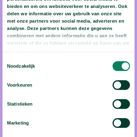
bieden en om ons websiteverkeer te analyseren. Ook
delen we informatie over uw gebruik van onze site
met onze partners voor social media, adverteren en
analyse. Deze partners kunnen deze gegevens
combineren met andere informatie die u aan ze heeft
Jonathan Mannaert
verstrekt of die ze hebben verzameld op basis van uw
gebruik van hun services.
Jonathan Mannaert is wiskundige aan de VUB. Al in het
Toestemmingsselectie
middelbaar werd snel duidelijk dat hij wiskunde zou verder
Noodzakelijk
studeren. In alles om hem heen zag hij wiskundige formules,
zelfs als ze onzichtbaar zijn. Zo keek hij naar eens naar een
Voorkeuren
wereldkaart en zag hij de formule van Carl Friedrich Gauss
voor zijn ogen verschijnen... Van een bol kan je geen vlak
Statistieken
maken... Hoezo bestaat er dan een vlakke kaart van onze
wereldbol? Klopt die dan wel? En daar begon zijn fascinatie
Marketing
voor wereldkaarten.