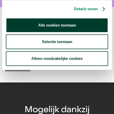
Details tonen
Volgende video:
Alle cookies toestaan
Hoeveel push-ups moet je nog kunnen als 50-
Selectie toestaan
plusser?
arrow_forward
Bekijk deze video
Alleen noodzakelijke cookies
Mogelijk dankzij