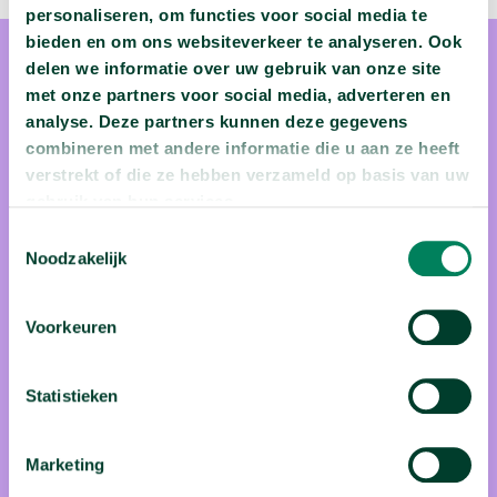
personaliseren, om functies voor social media te
bieden en om ons websiteverkeer te analyseren. Ook
delen we informatie over uw gebruik van onze site
met onze partners voor social media, adverteren en
analyse. Deze partners kunnen deze gegevens
combineren met andere informatie die u aan ze heeft
prof. dr. Jan Colpaert
verstrekt of die ze hebben verzameld op basis van uw
gebruik van hun services.
Toestemmingsselectie
Hij werd professor omdat hij zo de grenzen van het
Noodzakelijk
onbekende kon verkennen. Jan Colpaert neemt zijn
studenten mee op een biologische reis waar hij hen
Voorkeuren
vertrouwd maakt met de complexiteit en verbondenheid van
de natuur, iets wat de moderne mens heeft verloren. Die
natuur vindt hij het liefst op de Canarische eilanden, een
Statistieken
paradijs voor evolutiebiologen. Maar evengoed in zijn
achtertuin, waar hij graag met schup en spade aan de slag
Marketing
gaat.