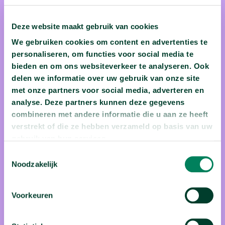
Deze website maakt gebruik van cookies
prof. dr. Monika
We gebruiken cookies om content en advertenties te
Rychtarikova
personaliseren, om functies voor social media te
bieden en om ons websiteverkeer te analyseren. Ook
Monika Rychtarikova heeft een passie voor muziek én
delen we informatie over uw gebruik van onze site
wetenschap. Gooi die twee passies in de blender en je krijgt
met onze partners voor social media, adverteren en
analyse. Deze partners kunnen deze gegevens
een akoestische smoothie. In haar wildste dromen
combineren met andere informatie die u aan ze heeft
componeerde ze filmmuziek, maar in Slowakije is de
verstrekt of die ze hebben verzameld op basis van uw
filmwereld helaas niet al te groot. Haar piano, gitaar, viool en
gebruik van hun services.
stem laat ze dus voor in haar vrije tijd. Ze studeerde dan
Toestemmingsselectie
maar architectuur en schreef haar doctoraat over invloed van
Noodzakelijk
architecturale keuzes op akoestiek. Als professor aan de KU
Leuven geeft ze aan beginnende architecten basislessen
Voorkeuren
akoestiek, zodat ze in hun projecten genoeg rekening
houden met geluidsisolatie en -absorptie. Mocht ze zich