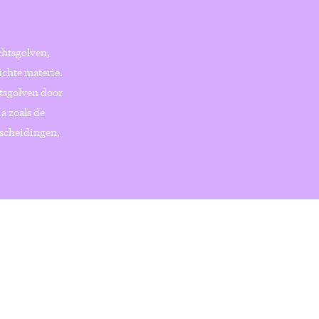
chtsgolven,
ichte materie.
htsgolven door
a zoals de
rscheidingen,