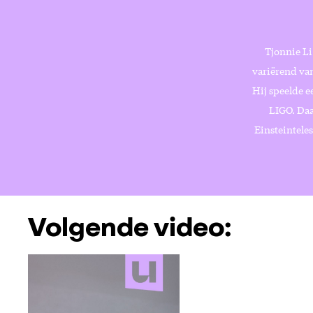
Tjonnie Li
variërend van
Hij speelde e
LIGO. Daa
Einsteintele
Volgende video: