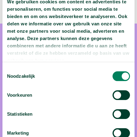
We gebruiken cookies om content en advertenties te
personaliseren, om functies voor social media te
bieden en om ons websiteverkeer te analyseren. Ook
delen we informatie over uw gebruik van onze site
met onze partners voor social media, adverteren en
analyse. Deze partners kunnen deze gegevens
combineren met andere informatie die u aan ze heeft
verstrekt of die ze hebben verzameld op basis van uw
gebruik van hun services.
prof. dr. Leen Popleu
Toestemmingsselectie
Noodzakelijk
Leen Popleu volgt haar intuïtie. Langs een pad van heerlijke
toevalligheden vond zij uiteindelijk haar weg terug naar haar
Voorkeuren
eerste liefde: de anatomie. Professor Popleu kan helemaal zen
worden door urenlang in haar eentje lijken te prepareren en
Statistieken
analyseren in de snijzaal. En... van thee drinken, haar tweede
passie! In haar vrije tijd reist ze samen met haar schoonzus
Marketing
door het Chinese binnenland, op zoek naar de beste