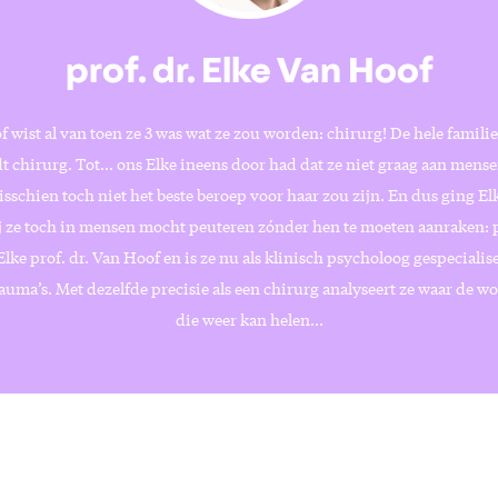
prof. dr. Elke Van Hoof
 wist al van toen ze 3 was wat ze zou worden: chirurg! De hele familie
t chirurg. Tot… ons Elke ineens door had dat ze niet graag aan mens
sschien toch niet het beste beroep voor haar zou zijn. En dus ging El
ij ze toch in mensen mocht peuteren zónder hen te moeten aanraken: 
lke prof. dr. Van Hoof en is ze nu als klinisch psycholoog gespecialise
auma’s. Met dezelfde precisie als een chirurg analyseert ze waar de wo
die weer kan helen...