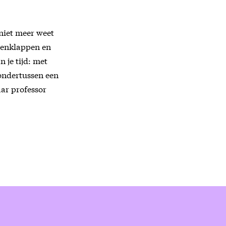
 niet meer weet
openklappen en
 je tijd: met
 ondertussen een
aar professor