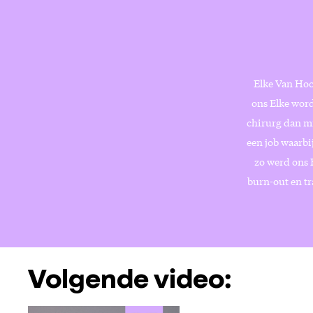
Elke Van Hoof
ons Elke word
chirurg dan mi
een job waarb
zo werd ons E
burn-out en tr
Volgende video: