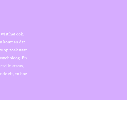
 wist het ook:
en komt en dat
ke op zoek naar
psycholoog. En
erd in stress,
nde zit, en hoe