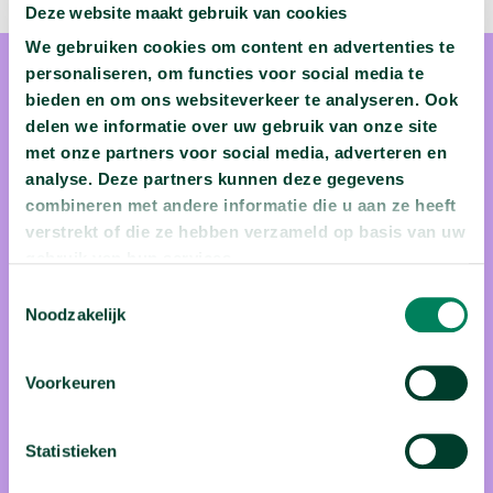
Deze website maakt gebruik van cookies
We gebruiken cookies om content en advertenties te
personaliseren, om functies voor social media te
bieden en om ons websiteverkeer te analyseren. Ook
delen we informatie over uw gebruik van onze site
met onze partners voor social media, adverteren en
analyse. Deze partners kunnen deze gegevens
prof. dr. Maarten
combineren met andere informatie die u aan ze heeft
Larmuseau
verstrekt of die ze hebben verzameld op basis van uw
gebruik van hun services.
Maarten Larmuseau is genetisch genealoog. Hij combineert
Toestemmingsselectie
Noodzakelijk
DNA van levende mensen en historische skeletten met
stambomen en familiegeschiedenis om te begrijpen welke rol
biologische verwantschap speelt in ons leven. Als
Voorkeuren
interdisciplinaire onderzoeker heeft hij een hekel aan
hokjesdenken. De geneticus-bioloog-
Statistieken
stamboomonderzoeker… is gek op Coca-Cola Zero, chocolade