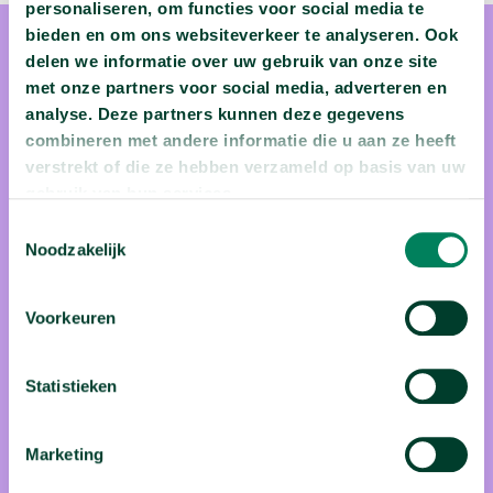
personaliseren, om functies voor social media te
bieden en om ons websiteverkeer te analyseren. Ook
delen we informatie over uw gebruik van onze site
met onze partners voor social media, adverteren en
analyse. Deze partners kunnen deze gegevens
combineren met andere informatie die u aan ze heeft
prof. dr. Patrick Degryse
verstrekt of die ze hebben verzameld op basis van uw
gebruik van hun services.
Als je wil weten hoe oud de vondst is die je in je achtertuin
Toestemmingsselectie
Noodzakelijk
vond, contacteer je best Patrick Degryse. Hij is namelijk
professor in archeometrie aan KU Leuven. Dat is een mooi
woord voor de wetenschapstak die methodes en technieken
Voorkeuren
toepast om archeologische vondsten te dateren. Het
allerliefst was hij topsporter geworden maar het leven bracht
Statistieken
hem per toeval in het professorvak. Volleybal is nog steeds
datgene waar hij zijn vrije uren mee vult. Dat, en dromen van
Marketing
een eigen bibliotheek-bureel.