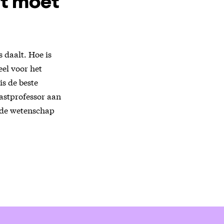
nt moet
 daalt. Hoe is
el voor het
is de beste
astprofessor aan
t de wetenschap