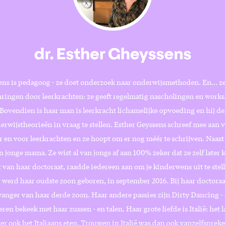
dr. Esther Gheyssens
ens is pedagoog - ze doet onderzoek naar onderwijsmethoden. En... ze 
ringen door leerkrachten: ze geeft regelmatig nascholingen en work
 Bovendien is haar man is leerkracht lichamelijke opvoeding en hij dei
rwijstheorieën in vraag te stellen. Esther Geyssens schreef mee aan 
r en voor leerkrachten en ze hoopt om er nog méér te schrijven. Naast
n jonge mama. Ze wist al van jongs af aan 100% zeker dat ze zelf later
rt van haar doctoraat, raadde iedereen aan om je kinderwens uit te stel
 werd haar oudste zoon geboren, in september 2016. Bij haar doctora
anger van haar derde zoon. Haar andere passies zijn Dirty Dancing - e
keren bekeek met haar zussen - en talen. Haar grote liefde is Italië: het l
er ook het Italiaans eten. Trouwen in Italië was dan ook vanzelfsprek