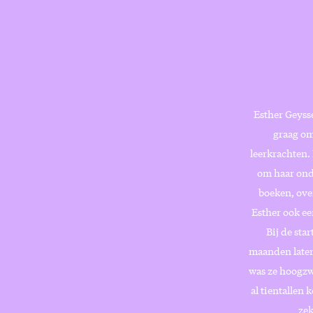
Esther Geyss
graag om
leerkrachten.
om haar onde
boeken, ove
Esther ook ee
Bij de sta
maanden later
was ze hoogzw
al tientallen 
zek