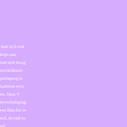
laat zich ook
shops aan
nst niet terug
verschillende
 pedagoog is
 kinderen wou.
len. Maar 9
atsverdediging
en film die ze
and, de taal en
end.