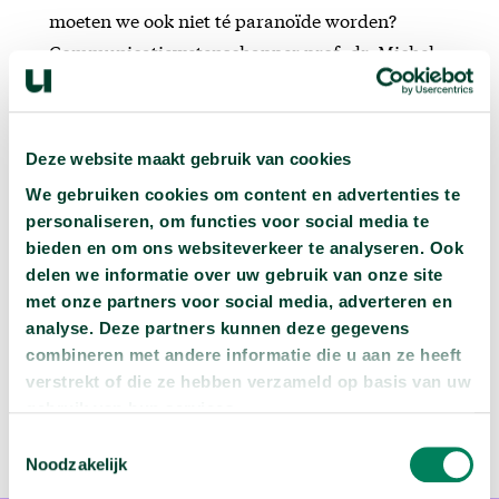
moeten we ook niet té paranoïde worden?
Communicatiewetenschapper prof. dr. Michel
Walrave (UAntwerpen) en
computerwetenschapper prof. dr. ir. Ann Nowé
(VUB) beantwoorden de vraag of er iets mis is
Deze website maakt gebruik van cookies
met sharenting.
We gebruiken cookies om content en advertenties te
personaliseren, om functies voor social media te
📚 Meer over wat ons dit jaar te wachten staat?
bieden en om ons websiteverkeer te analyseren. Ook
delen we informatie over uw gebruik van onze site
Lees het boek De Vooruitblik, luister naar het
met onze partners voor social media, adverteren en
Radio 1-programma of beluister de hele
analyse. Deze partners kunnen deze gegevens
podcastreeks.
combineren met andere informatie die u aan ze heeft
verstrekt of die ze hebben verzameld op basis van uw
gebruik van hun services.
Toestemmingsselectie
Noodzakelijk