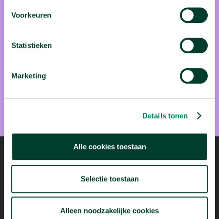
Voorkeuren
Statistieken
Michel Walrave & Ann Nowé
Marketing
Prof. dr. Michel Walrave is communicatiewetenschapper aan
de UAntwerpen. Prof. dr. ir. Ann Nowé is
computerwetenschapper aan de VUB.
Details tonen
Alle cookies toestaan
Selectie toestaan
Mogelijk dankzij
Alleen noodzakelijke cookies