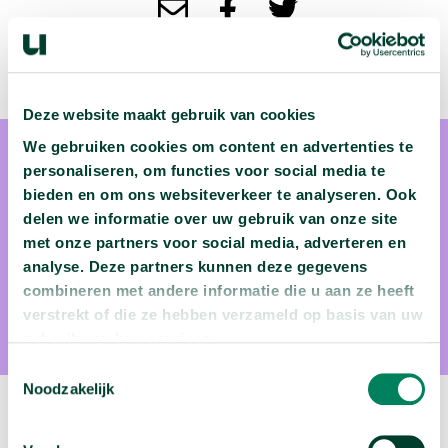
Deze website maakt gebruik van cookies
We gebruiken cookies om content en advertenties te
personaliseren, om functies voor social media te
bieden en om ons websiteverkeer te analyseren. Ook
delen we informatie over uw gebruik van onze site
Dr. ir. Inge Loes ten Kate
met onze partners voor social media, adverteren en
analyse. Deze partners kunnen deze gegevens
combineren met andere informatie die u aan ze heeft
Dr. ir. Inge Loes ten Kate is astrobiologe aan de Universiteit
verstrekt of die ze hebben verzameld op basis van uw
Utrecht. Ook werkt ze samen met NASA aan de Curiosity,
gebruik van hun services.
waarmee onderzoek gedaan wordt op Mars.
Toestemmingsselectie
Noodzakelijk
Volgende podcast: