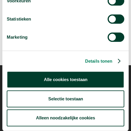
Voorkeuren
Is de Tour de France eigenlijk wel gezond?
Statistieken
arrow_forward
Beluister deze podcast
Marketing
Details tonen
Alle cookies toestaan
Mogelijk dankzij
Selectie toestaan
Alleen noodzakelijke cookies