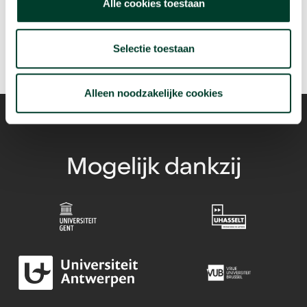
arrow_forward
Alle cookies toestaan
Beluister deze podcast
Selectie toestaan
Alleen noodzakelijke cookies
Mogelijk dankzij