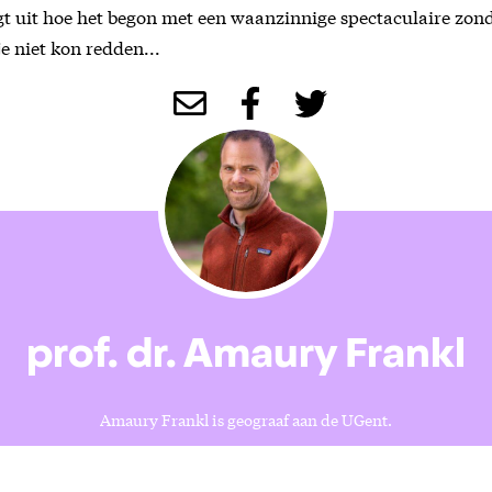
gt uit hoe het begon met een waanzinnige spectaculaire zon
e niet kon redden...
prof. dr. Amaury Frankl
Amaury Frankl is geograaf aan de UGent.