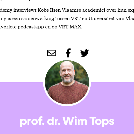
demy interviewt Kobe Ilsen Vlaamse academici over hun exp
my is een samenwerking tussen VRT en Universiteit van Vla
 favoriete podcastapp en op VRT MAX.
prof. dr. Wim Tops