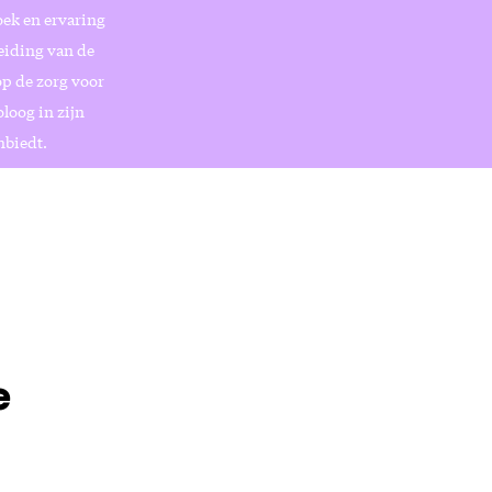
ek en ervaring
eiding van de
op de zorg voor
loog in zijn
nbiedt.
e