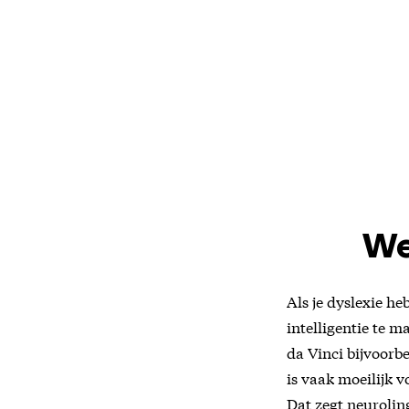
We
Als je dyslexie he
intelligentie te 
da Vinci bijvoorbe
is vaak moeilijk v
Dat zegt neuroli