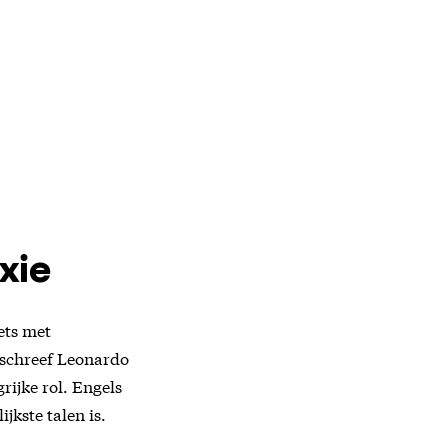
xie
iets met
 schreef Leonardo
grijke rol. Engels
jkste talen is.