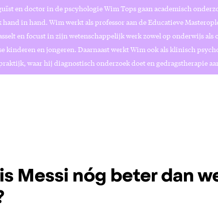
guïst en doctor in de pscyhologie Wim Tops gaan academisch onderzo
jk hand in hand. Wim werkt als professor aan de Educatieve Masteropl
asselt en focust in zijn wetenschappelijk werk zowel op onderwijs als 
e kinderen en jongeren. Daarnaast werkt Wim ook als klinisch psycho
praktijk, waar hij diagnostisch onderzoek doet en gedragstherapie aa
s Messi nóg beter dan w
?