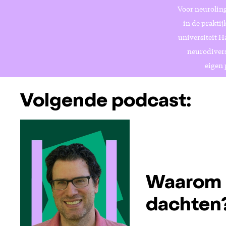
Voor neurolin
in de prakti
universiteit H
neurodivers
eigen 
Volgende podcast:
Waarom i
dachten