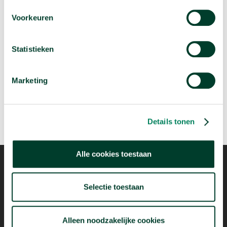
Voorkeuren
Volgende podcast:
Statistieken
Is de Tour de France eigenlijk wel gezond?
arrow_forward
Beluister deze podcast
Marketing
Details tonen
Alle cookies toestaan
Selectie toestaan
Mogelijk dankzij
Alleen noodzakelijke cookies