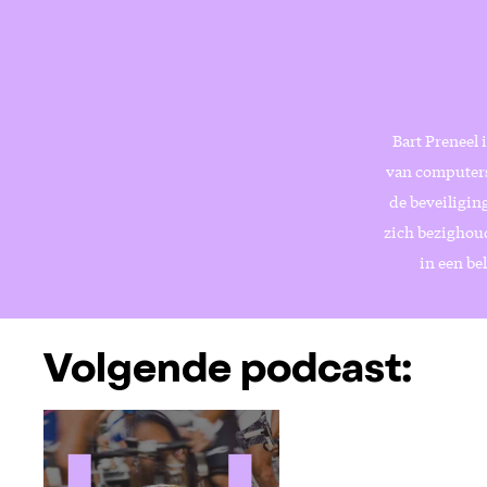
Bart Preneel 
van computers
de beveiliging
zich bezighou
in een be
Volgende podcast: