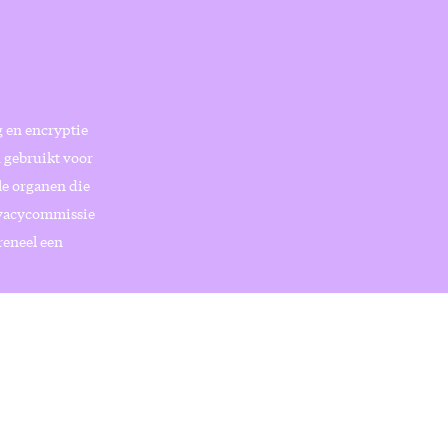
g en encryptie
 gebruikt voor
ale organen die
ivacycommissie
reneel een