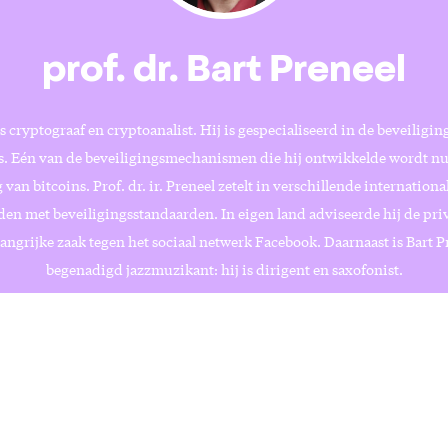
prof. dr. Bart Preneel
is cryptograaf en cryptoanalist. Hij is gespecialiseerd in de beveiligin
. Eén van de beveiligingsmechanismen die hij ontwikkelde wordt nu
 van bitcoins. Prof. dr. ir. Preneel zetelt in verschillende internation
den met beveiligingsstandaarden. In eigen land adviseerde hij de pr
langrijke zaak tegen het sociaal netwerk Facebook. Daarnaast is Bart P
begenadigd jazzmuzikant: hij is dirigent en saxofonist.