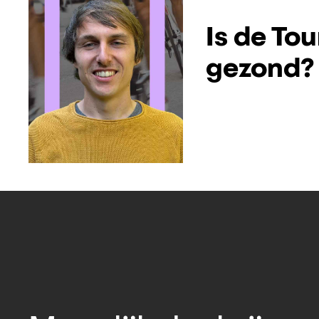
Is de Tou
gezond?