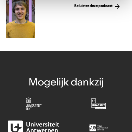
arrow_forward
Beluister deze podcast
Mogelijk dankzij