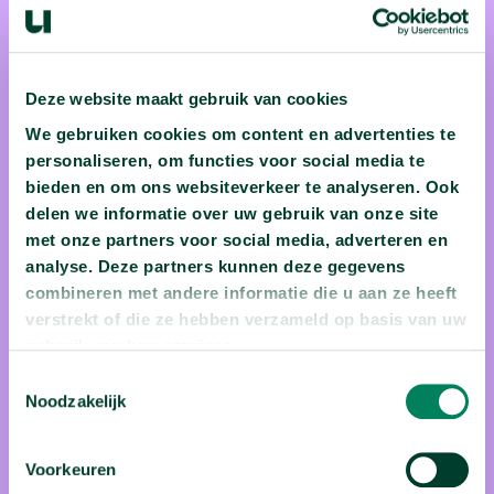
prof. dr. Herman Van Goethem,
prof. dr. Karen Celis en prof. dr.
Hendrik Vos
Deze website maakt gebruik van cookies
We gebruiken cookies om content en advertenties te
(1) Herman Van Goethem is niet alleen historicus en jurist,
personaliseren, om functies voor social media te
hij is ook rector van de UAntwerpen. Professor Van Goethem
bieden en om ons websiteverkeer te analyseren. Ook
deed onderzoek naar de Belgische monarchie, de Tweede
delen we informatie over uw gebruik van onze site
Wereldoorlog en Jezuïeten. Hij houdt niet alleen van het
met onze partners voor social media, adverteren en
analyse. Deze partners kunnen deze gegevens
onderzoek, hij vertelt (en schrijft!) er ook graag over voor een
combineren met andere informatie die u aan ze heeft
groot publiek. Enkele jaren geleden kreeg hij dan ook terecht
verstrekt of die ze hebben verzameld op basis van uw
de loopbaanprijs voor wetenschapscommunicatie van de
gebruik van hun services.
Koninklijke Vlaamse Academie van België voor
Toestemmingsselectie
Wetenschappen en Kunsten; (2) Karen Celis is politicoloog
Noodzakelijk
aan de VUB; (3) Klein Hendrikje Vos wilde stewardess
worden. Dat hij uiteindelijk de bekendste Europa-specialist
Voorkeuren
van Vlaanderen is geworden is in feite puur toeval. Niemand