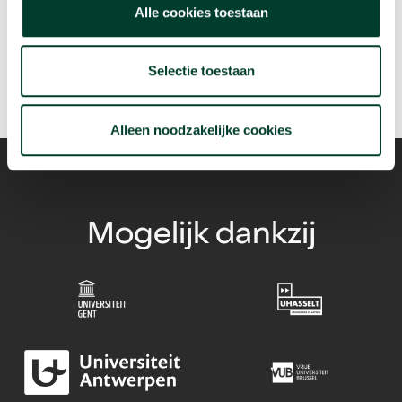
arrow_forward
Beluister deze podcast
Alle cookies toestaan
Selectie toestaan
Alleen noodzakelijke cookies
Mogelijk dankzij