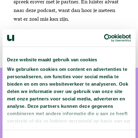
spreek erover met je partner. En luister alvast
naar deze podcast, want dan hoor je meteen
wat er zoal mis kan zijn.
Deze website maakt gebruik van cookies
We gebruiken cookies om content en advertenties te
personaliseren, om functies voor social media te
bieden en om ons websiteverkeer te analyseren. Ook
delen we informatie over uw gebruik van onze site
met onze partners voor social media, adverteren en
prof. dr. Hans Verstraelen
analyse. Deze partners kunnen deze gegevens
combineren met andere informatie die u aan ze heeft
verstrekt of die ze hebben verzameld op basis van uw
Prof. dr. Hans Verstraelen is hoofddocent aan de UGent en
gebruik van hun services.
vulva-arts in het UZ Gent. Hij is bovendien
Toestemmingsselectie