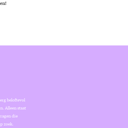
en!
erg beloftevol
n. Alleen staat
vragen die
p zoek.