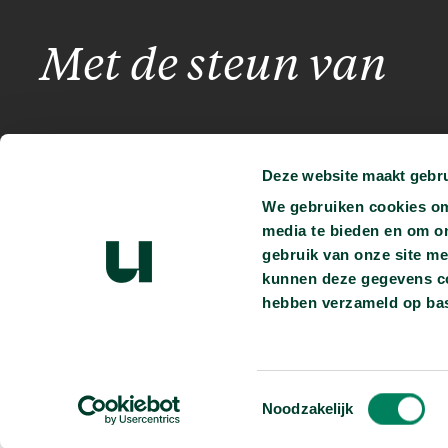
Met de steun van
Deze website maakt gebru
We gebruiken cookies om 
media te bieden en om o
gebruik van onze site me
kunnen deze gegevens com
Je kunt ons vinden op:
hebben verzameld op bas
Persmap
Privacyverklaring
Heb je vragen?
info@universiteitvanvlaande
Toestemmingsselectie
Noodzakelijk