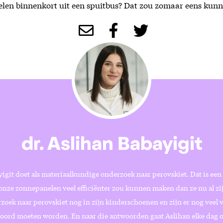
en binnenkort uit een spuitbus? Dat zou zomaar eens kunn
dr. Aslihan Babayigit
igit doet als materiaalkundige onderzoek naar perovskiet. Dat is een 
onze zonnepanelen veel efficiënter zou kunnen maken dan ze nu al zij
zoek naar perovskiet nog in zijn kinderschoenen en zijn er nog veel 
oord moeten worden. En naar die antwoorden gaat Aslihan elke dag o