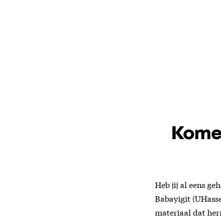
Komen
Heb jij al eens ge
Babayigit (UHasse
materiaal dat her