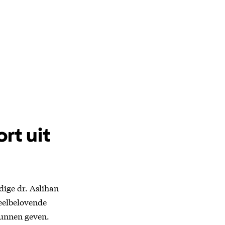
rt uit
dige dr. Aslihan
veelbelovende
kunnen geven.