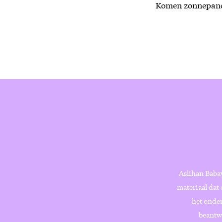
Komen zonnepanel
Aslihan Babay
materiaal dat 
het onder
beantw