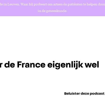
e in Leuven. Waar hij probeert om artsen én patiënten te helpen door 
in de geneeskunde.
r de France eigenlijk wel
Beluister deze podcast