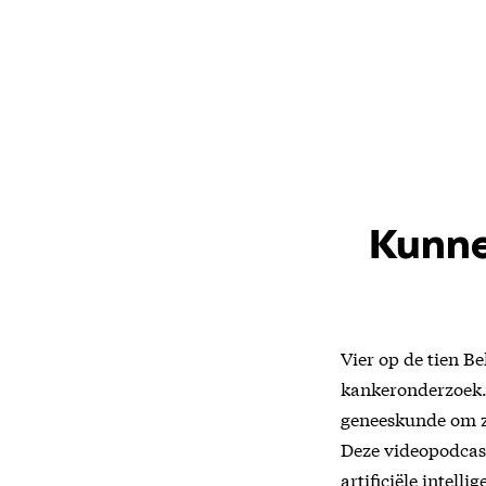
Kunne
Vier op de tien B
kankeronderzoek. 
geneeskunde om z
Deze videopodcas
artificiële intell