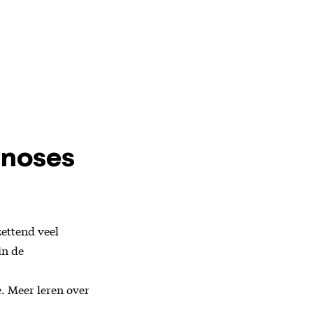
gnoses
zettend veel
in de
. Meer leren over