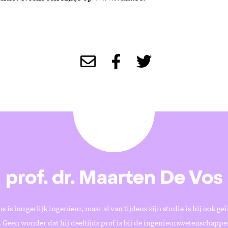
prof. dr. Maarten De Vos
 is burgerlijk ingenieur, maar al van tijdens zijn studie is hij ook ge
Geen wonder dat hij deeltijds prof is bij de ingenieurswetenschappen