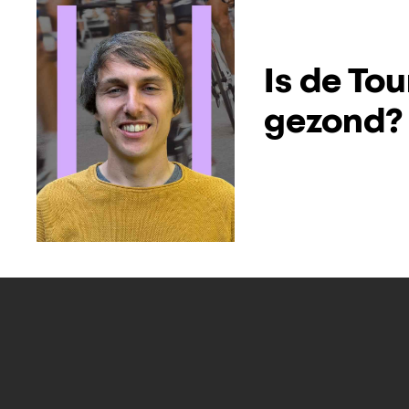
Is de Tou
gezond?