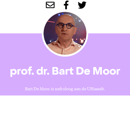
prof. dr. Bart De Moor
Bart De Moor is nefroloog aan de UHasselt.