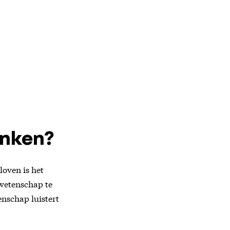
rinken?
loven is het
 wetenschap te
enschap luistert