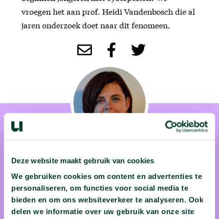
vroegen het aan prof. Heidi Vandenbosch die al
jaren onderzoek doet naar dit fenomeen.
Deze website maakt gebruik van cookies
prof. dr. Heidi Vandebosch
We gebruiken cookies om content en advertenties te
personaliseren, om functies voor social media te
Voor prof. dr. Heidi Vandebosch is wetenschap zowel een
bieden en om ons websiteverkeer te analyseren. Ook
noodzaak als een luxe. Een noodzaak om grote
delen we informatie over uw gebruik van onze site
maatschappelijke problemen aan te pakken, een luxe voor