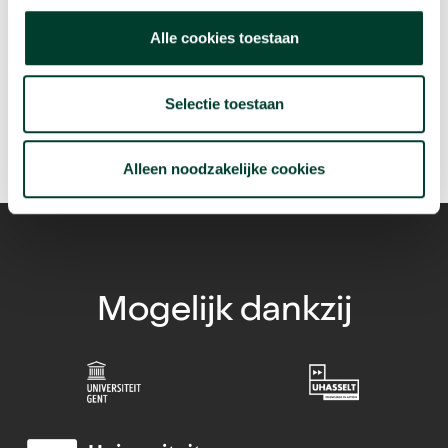
Is de Tour de France eigenlijk wel gezond?
Alle cookies toestaan
arrow_forward
Beluister deze podcast
Selectie toestaan
Alleen noodzakelijke cookies
Mogelijk dankzij