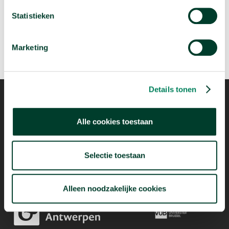
arrow_forward
Beluister deze podcast
Statistieken
Marketing
Details tonen
Alle cookies toestaan
Mogelijk dankzij
Selectie toestaan
Alleen noodzakelijke cookies