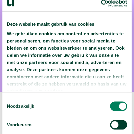
prof. dr. Raoul Van Damme
Deze website maakt gebruik van cookies
We gebruiken cookies om content en advertenties te
Wie ooit een college volgde bij prof. Raoul Van Damme
personaliseren, om functies voor social media te
(UAntwerpen), zal dat niet snel vergeten. Deze
bieden en om ons websiteverkeer te analyseren. Ook
meesterverteller spreekt begeesterd over evolutie en
delen we informatie over uw gebruik van onze site
ethologie. Dat laatste is de studie waar gedrag van dieren
met onze partners voor social media, adverteren en
centraal staat. Als kind droomde hij echter van een leven als
analyse. Deze partners kunnen deze gegevens
dakwerker, maar gelukkig voor ons en de wetenschappelijke
combineren met andere informatie die u aan ze heeft
verstrekt of die ze hebben verzameld op basis van uw
wereld, kweekte hij een angst voor hoogtes.
gebruik van hun services.
Toestemmingsselectie
Noodzakelijk
Volgende podcast:
Voorkeuren
Is de Tour de France eigenlijk wel gezond?