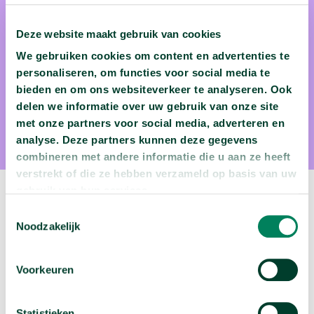
Deze website maakt gebruik van cookies
dr. Dan Hassler-Forest
We gebruiken cookies om content en advertenties te
personaliseren, om functies voor social media te
Dan Hassler-Forest is als docent Populaire Cultuur
bieden en om ons websiteverkeer te analyseren. Ook
verbonden aan de Universiteit van Amsterdam. Collega's en
delen we informatie over uw gebruik van onze site
studenten roemen hem om zijn uitgebreide filmkennis en
met onze partners voor social media, adverteren en
inspirerende colleges. '‘Als je Dan aanzet stopt hij niet meer.
analyse. Deze partners kunnen deze gegevens
Hij zweept de studenten op en gaat heel snel."
combineren met andere informatie die u aan ze heeft
verstrekt of die ze hebben verzameld op basis van uw
gebruik van hun services.
Toestemmingsselectie
Volgende podcast:
Noodzakelijk
Is de Tour de France eigenlijk wel gezond?
arrow_forward
Voorkeuren
Beluister deze podcast
Statistieken