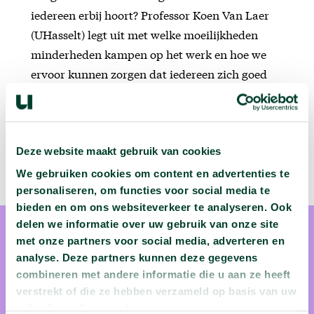
iedereen erbij hoort? Professor Koen Van Laer
(UHasselt) legt uit met welke moeilijkheden
minderheden kampen op het werk en hoe we
ervoor kunnen zorgen dat iedereen zich goed
voelt.
Deze website maakt gebruik van cookies
We gebruiken cookies om content en advertenties te
personaliseren, om functies voor social media te
bieden en om ons websiteverkeer te analyseren. Ook
delen we informatie over uw gebruik van onze site
met onze partners voor social media, adverteren en
analyse. Deze partners kunnen deze gegevens
combineren met andere informatie die u aan ze heeft
verstrekt of die ze hebben verzameld op basis van uw
prof. dr. Koen Van Laer
gebruik van hun services.