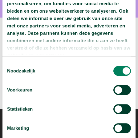
personaliseren, om functies voor social media te
Aalt Bast
bieden en om ons websiteverkeer te analyseren. Ook
delen we informatie over uw gebruik van onze site
met onze partners voor social media, adverteren en
analyse. Deze partners kunnen deze gegevens
Volgende podcast:
combineren met andere informatie die u aan ze heeft
verstrekt of die ze hebben verzameld op basis van uw
Is de Tour de France eigenlijk wel gezond?
gebruik van hun services.
arrow_forward
Beluister deze podcast
Toestemmingsselectie
Noodzakelijk
Voorkeuren
Statistieken
Marketing