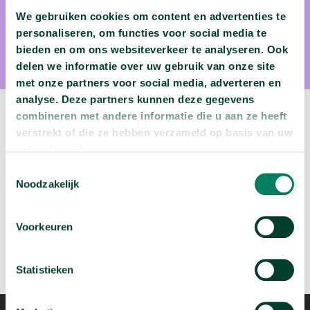
We gebruiken cookies om content en advertenties te
personaliseren, om functies voor social media te
Tim Surma, Msc
bieden en om ons websiteverkeer te analyseren. Ook
delen we informatie over uw gebruik van onze site
Tim Surma, MSc. is verbonden aan de Open Universiteit.
met onze partners voor social media, adverteren en
analyse. Deze partners kunnen deze gegevens
combineren met andere informatie die u aan ze heeft
verstrekt of die ze hebben verzameld op basis van uw
Volgende podcast:
gebruik van hun services.
Is de Tour de France eigenlijk wel gezond?
Toestemmingsselectie
Noodzakelijk
arrow_forward
Beluister deze podcast
Voorkeuren
Statistieken