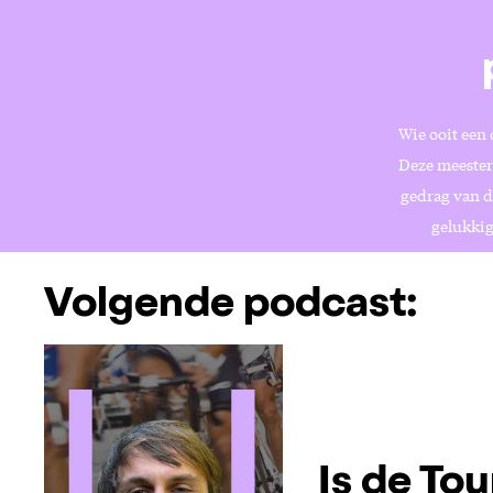
Wie ooit een 
Deze meesterv
gedrag van di
gelukkig
Volgende podcast:
Is de Tou