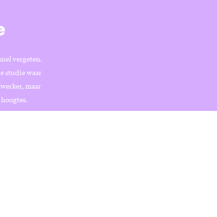
e
snel vergeten.
de studie waar
akwerker, maar
 hoogtes.