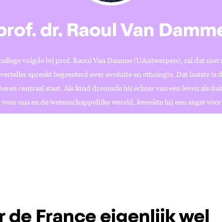
prof. dr. Raoul Van Damm
college volgde bij prof. Raoul Van Damme (UAntwerpen), zal dat niet 
erteller spreekt begeesterd over evolutie en ethologie. Dat laatste is 
eren centraal staat. Als kind droomde hij echter van een leven als d
 voor ons en de wetenschappelijke wereld, kweekte hij een angst voor
r de France eigenlijk wel