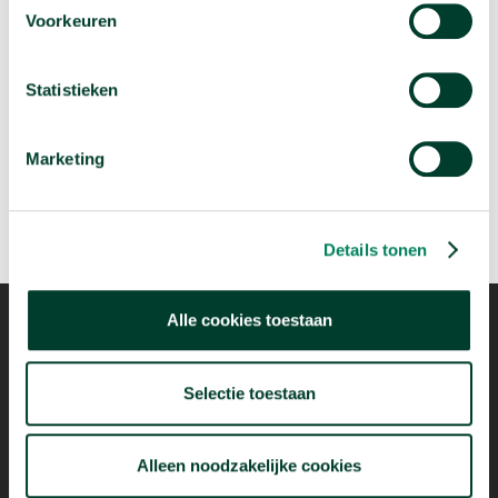
Voorkeuren
Volgende podcast:
Is de Tour de France eigenlijk wel gezond?
Statistieken
arrow_forward
Beluister deze podcast
Marketing
Details tonen
Alle cookies toestaan
Selectie toestaan
Mogelijk dankzij
Alleen noodzakelijke cookies