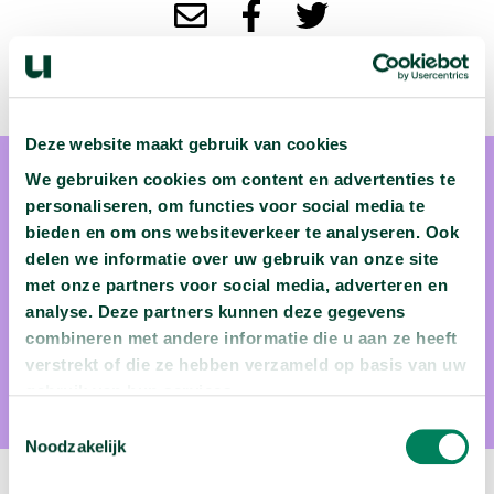
Deze website maakt gebruik van cookies
We gebruiken cookies om content en advertenties te
personaliseren, om functies voor social media te
bieden en om ons websiteverkeer te analyseren. Ook
delen we informatie over uw gebruik van onze site
prof. dr. Nick Van Remortel
met onze partners voor social media, adverteren en
analyse. Deze partners kunnen deze gegevens
Nick Van Remortel is professor fysica aan de Universiteit van
combineren met andere informatie die u aan ze heeft
Antwerpen en is een van de drijvende krachten achter de
verstrekt of die ze hebben verzameld op basis van uw
toekomstige Einstein Telescoop. Met die telescoop zal hij
gebruik van hun services.
zwarte gaten hopelijk nog béter kunnen begrijpen.
Toestemmingsselectie
Noodzakelijk