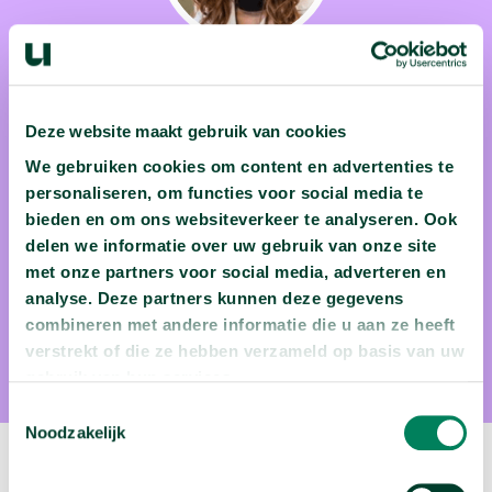
prof. dr. Esther Wolfs
Deze website maakt gebruik van cookies
Esther Wolfs volgde haar buikgevoel en belandde zo in het
We gebruiken cookies om content en advertenties te
onderzoek naar stamcellen, onder meer de genetische
personaliseren, om functies voor social media te
manipulatie van stamcellen als nieuwe therapie voor hals- en
bieden en om ons websiteverkeer te analyseren. Ook
keelkanker. Daarnaast geeft ze les in anatomie aan UHasselt.
delen we informatie over uw gebruik van onze site
met onze partners voor social media, adverteren en
De afwisseling in haar job vindt ze het fijnst, het werk dat
analyse. Deze partners kunnen deze gegevens
gepaard gaat met het aanvragen van financiële steun voor
combineren met andere informatie die u aan ze heeft
wetenschappelijk onderzoek, maakt haar chagrijnig.
verstrekt of die ze hebben verzameld op basis van uw
Gelukkig beurt een lekker hapje eten haar zo op. En de
gebruik van hun services.
groepstraining nadien ook!
Toestemmingsselectie
Noodzakelijk