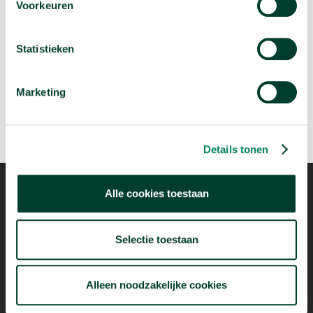
Volgende podcast:
Voorkeuren
Is de Tour de France eigenlijk wel gezond?
Statistieken
arrow_forward
Beluister deze podcast
Marketing
Details tonen
Alle cookies toestaan
Mogelijk dankzij
Selectie toestaan
Alleen noodzakelijke cookies