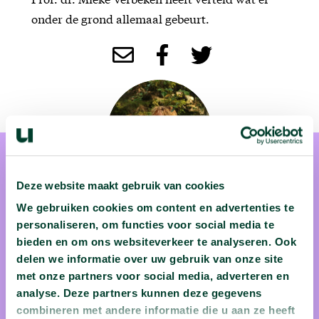
onder de grond allemaal gebeurt.
Deze website maakt gebruik van cookies
We gebruiken cookies om content en advertenties te
prof. dr. Mieke Verbeken
personaliseren, om functies voor social media te
bieden en om ons websiteverkeer te analyseren. Ook
Als kind wilde Mieke Verbeken alles ontdekken, verzamelen
delen we informatie over uw gebruik van onze site
met onze partners voor social media, adverteren en
en weten over elk levend organisme. Vogels, mossen,
analyse. Deze partners kunnen deze gegevens
bloemplanten, vleermuizen, zwammen, … alles kon haar
combineren met andere informatie die u aan ze heeft
verwonderen. Maar bij één soort botste ze steeds op een grote