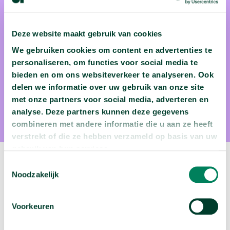
prof. dr. Ive Marx
Deze website maakt gebruik van cookies
Prof. dr. Ive Marx staat vooral bekend als armoedespecialist.
We gebruiken cookies om content en advertenties te
Hij is verantwoordelijk voor de masteropleiding sociaal-
personaliseren, om functies voor social media te
economische wetenschappen. Daarnaast is hij verbonden
bieden en om ons websiteverkeer te analyseren. Ook
aan het Centrum voor Sociaal Beleid Herman Deleeck waar
delen we informatie over uw gebruik van onze site
met onze partners voor social media, adverteren en
hij onderzoek leidt in de domeinen van ongelijkheid, sociaal
analyse. Deze partners kunnen deze gegevens
beleid, arbeidsmarkt en migratie. Ive Marx is ook een
combineren met andere informatie die u aan ze heeft
veelgevraagd spreker en columnist.
verstrekt of die ze hebben verzameld op basis van uw
gebruik van hun services.
Toestemmingsselectie
Volgende podcast:
Noodzakelijk
Is de Tour de France eigenlijk wel gezond?
Voorkeuren
arrow_forward
Beluister deze podcast