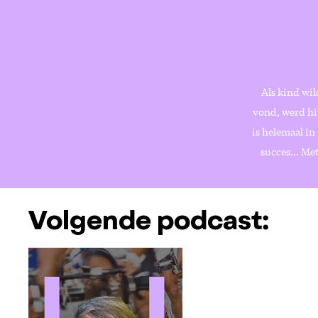
Als kind wi
vond, werd hij
is helemaal in
succes… Met 
Volgende podcast: