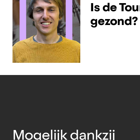
Is de Tou
gezond?
Mogelijk dankzij