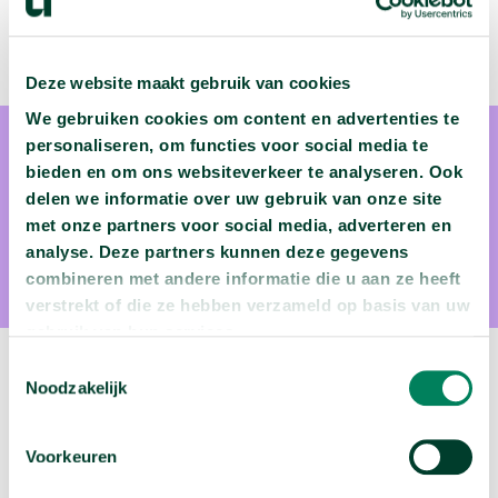
Deze website maakt gebruik van cookies
We gebruiken cookies om content en advertenties te
personaliseren, om functies voor social media te
bieden en om ons websiteverkeer te analyseren. Ook
delen we informatie over uw gebruik van onze site
met onze partners voor social media, adverteren en
prof. dr. Gwen Van Nuffelen
analyse. Deze partners kunnen deze gegevens
combineren met andere informatie die u aan ze heeft
Gwen Van Nuffelen geeft les aan UAntwerpen.
verstrekt of die ze hebben verzameld op basis van uw
gebruik van hun services.
Toestemmingsselectie
Noodzakelijk
Volgende podcast:
Is de Tour de France eigenlijk wel gezond?
Voorkeuren
arrow_forward
Beluister deze podcast