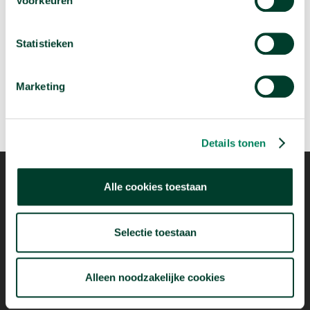
Voorkeuren
Is de Tour de France eigenlijk wel gezond?
Statistieken
arrow_forward
Beluister deze podcast
Marketing
Details tonen
Alle cookies toestaan
Mogelijk dankzij
Selectie toestaan
Alleen noodzakelijke cookies