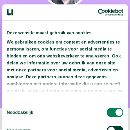
drs. Sam Poppe
Deze website maakt gebruik van cookies
Als kind zag Sam Poppe een documentaire over de
We gebruiken cookies om content en advertenties te
catastrofale uitbarsting van de Krakatau-vulkaan in
personaliseren, om functies voor social media te
Indonesië. Hij raakte al snel gefascineerd door dit krachtige
bieden en om ons websiteverkeer te analyseren. Ook
natuurfenomeen De gevaren van vulkaanuitbarstingen in
delen we informatie over uw gebruik van onze site
kaart brengen en zorgen voor een verbetering van de
met onze partners voor social media, adverteren en
levensomstandigheden van mensen die dichtbij vulkanen
analyse. Deze partners kunnen deze gegevens
combineren met andere informatie die u aan ze heeft
wonen, ziet hij in zijn doctoraat als zijn missie. Les geven en
verstrekt of die ze hebben verzameld op basis van uw
communiceren over de mechanismen en gevaren achter
gebruik van hun services.
vulkaanuitbarstingen vindt hij dan ook broodnodig.
Toestemmingsselectie
Noodzakelijk
Volgende podcast: