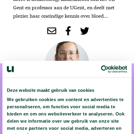
Gent en professor aan de UGent, en deelt met
plezier haar oneindige kennis over bloed...
Deze website maakt gebruik van cookies
We gebruiken cookies om content en advertenties te
prof. dr. Tessa Kerre
personaliseren, om functies voor social media te
bieden en om ons websiteverkeer te analyseren. Ook
Prof. dr. Tessa Kerre is hematoloog aan het UZ Gent. Je kent
delen we informatie over uw gebruik van onze site
haar misschien van topdokters? Elke dag haalt ze energie uit
met onze partners voor social media, adverteren en
de uitdagende diagnostische en therapeutische puzzels die