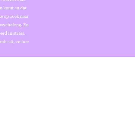
en komt en dat
ke op zoek naar
psycholoog. En
erd in stress,
nde zit, en hoe