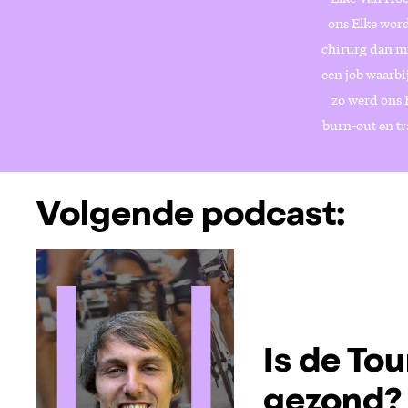
ons Elke word
chirurg dan mi
een job waarb
zo werd ons E
burn-out en tr
Volgende podcast:
Is de Tou
gezond?