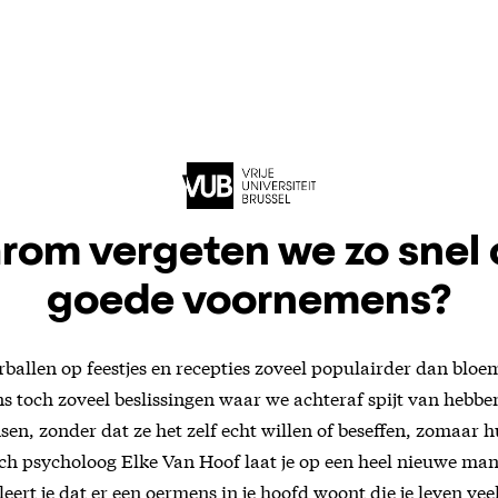
rom vergeten we zo snel 
goede voornemens?
rballen op feestjes en recepties zoveel populairder dan bl
 toch zoveel beslissingen waar we achteraf spijt van hebben
sen, zonder dat ze het zelf echt willen of beseffen, zomaar
sch psycholoog Elke Van Hoof laat je op een heel nieuwe m
leert je dat er een oermens in je hoofd woont die je leven ve