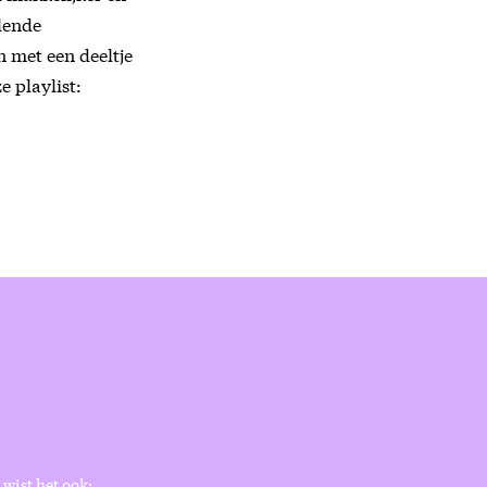
lende
 met een deeltje
 playlist:
 wist het ook: