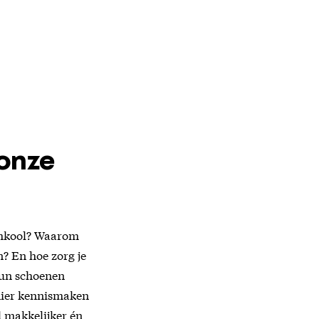
onze
oemkool? Waarom
? En hoe zorg je
 hun schoenen
anier kennismaken
el makkelijker én