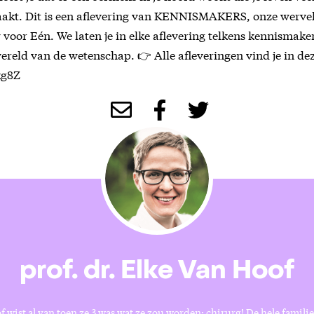
maakt. Dit is een aflevering van KENNISMAKERS, onze werve
oor Eén. We laten je in elke aflevering telkens kennismaken
reld van de wetenschap. 👉 Alle afleveringen vind je in deze
kg8Z
prof. dr. Elke Van Hoof
 wist al van toen ze 3 was wat ze zou worden: chirurg! De hele familie