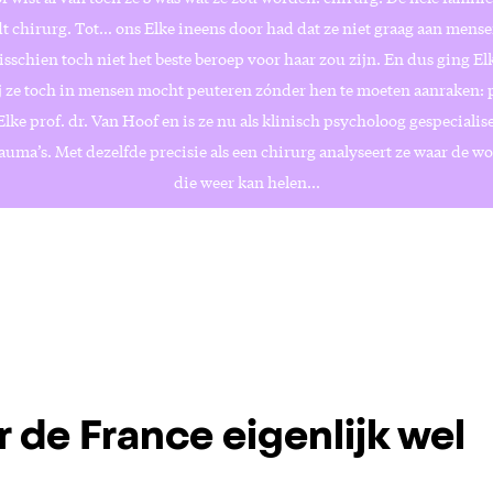
t chirurg. Tot… ons Elke ineens door had dat ze niet graag aan mens
sschien toch niet het beste beroep voor haar zou zijn. En dus ging El
ij ze toch in mensen mocht peuteren zónder hen te moeten aanraken: 
lke prof. dr. Van Hoof en is ze nu als klinisch psycholoog gespecialise
auma’s. Met dezelfde precisie als een chirurg analyseert ze waar de wo
die weer kan helen...
r de France eigenlijk wel