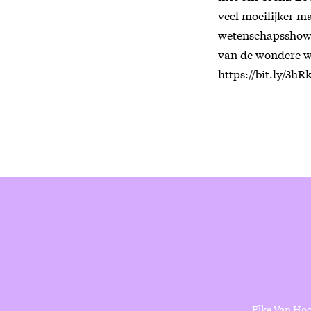
veel moeilijker 
wetenschapsshow v
van de wondere we
https://bit.ly/3hR
Elke Van Hoof